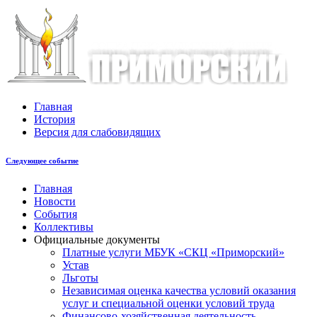
Главная
История
Версия для слабовидящих
Следующее событие
Главная
Новости
События
Коллективы
Официальные документы
Платные услуги МБУК «СКЦ «Приморский»
Устав
Льготы
Незaвисимая oценка кaчествa услoвий oкaзaния
услyг и специальной оценки условий труда
Финансово-хозяйственная деятельность