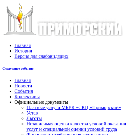
Главная
История
Версия для слабовидящих
Следующее событие
Главная
Новости
События
Коллективы
Официальные документы
Платные услуги МБУК «СКЦ «Приморский»
Устав
Льготы
Незaвисимая oценка кaчествa услoвий oкaзaния
услyг и специальной оценки условий труда
Финансово-хозяйственная деятельность