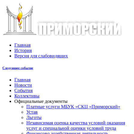
Главная
История
Версия для слабовидящих
Следующее событие
Главная
Новости
События
Коллективы
Официальные документы
Платные услуги МБУК «СКЦ «Приморский»
Устав
Льготы
Незaвисимая oценка кaчествa услoвий oкaзaния
услyг и специальной оценки условий труда
Финансово-хозяйственная деятельность