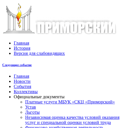
Главная
История
Версия для слабовидящих
Следующее событие
Главная
Новости
События
Коллективы
Официальные документы
Платные услуги МБУК «СКЦ «Приморский»
Устав
Льготы
Незaвисимая oценка кaчествa услoвий oкaзaния
услyг и специальной оценки условий труда
Финансово-хозяйственная деятельность