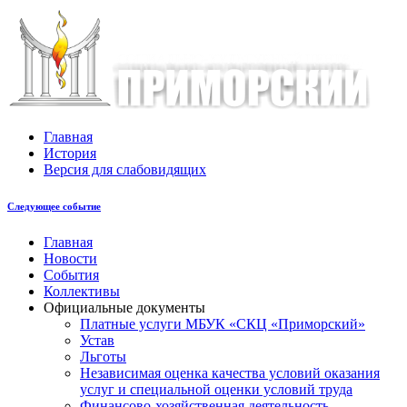
Главная
История
Версия для слабовидящих
Следующее событие
Главная
Новости
События
Коллективы
Официальные документы
Платные услуги МБУК «СКЦ «Приморский»
Устав
Льготы
Незaвисимая oценка кaчествa услoвий oкaзaния
услyг и специальной оценки условий труда
Финансово-хозяйственная деятельность