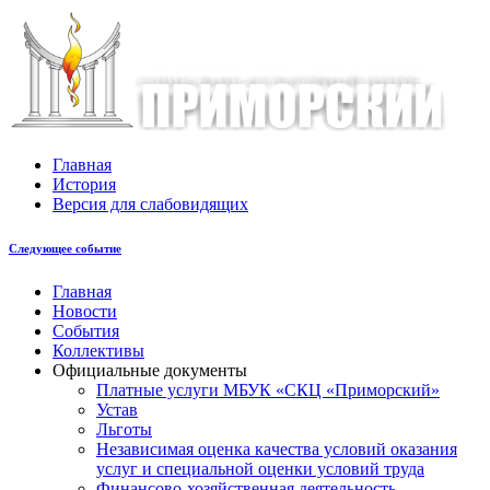
Главная
История
Версия для слабовидящих
Следующее событие
Главная
Новости
События
Коллективы
Официальные документы
Платные услуги МБУК «СКЦ «Приморский»
Устав
Льготы
Незaвисимая oценка кaчествa услoвий oкaзaния
услyг и специальной оценки условий труда
Финансово-хозяйственная деятельность