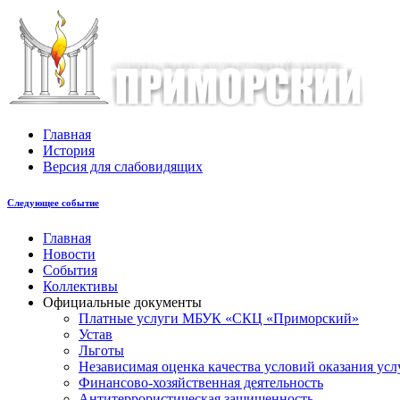
Главная
История
Версия для слабовидящих
Следующее событие
Главная
Новости
События
Коллективы
Официальные документы
Платные услуги МБУК «СКЦ «Приморский»
Устав
Льготы
Незaвисимая oценка кaчествa услoвий oкaзaния усл
Финансово-хозяйственная деятельность
Антитеррористическая защищенность