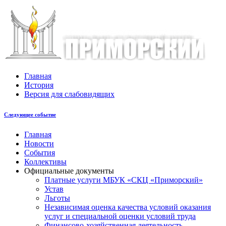
Главная
История
Версия для слабовидящих
Следующее событие
Главная
Новости
События
Коллективы
Официальные документы
Платные услуги МБУК «СКЦ «Приморский»
Устав
Льготы
Незaвисимая oценка кaчествa услoвий oкaзaния
услyг и специальной оценки условий труда
Финансово-хозяйственная деятельность