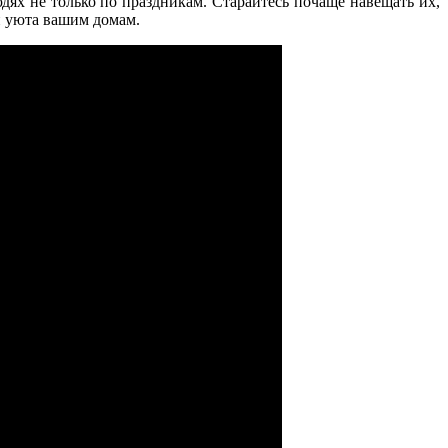
дях не только по праздникам. Старайтесь почаще навещать их,
 и уюта вашим домам.