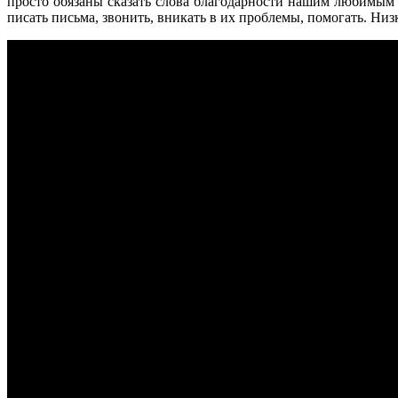
просто обязаны сказать слова благодарности нашим любимым
писать письма, звонить, вникать в их проблемы, помогать. Ни