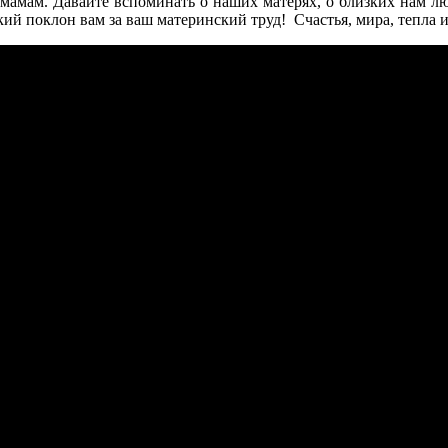
мамам. Давайте вспоминать о наших матерях, о близких нам лю
зкий поклон вам за ваш материнский труд! Счастья, мира, тепла