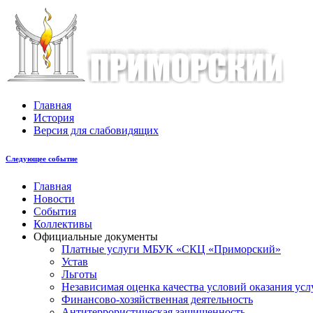
Главная
История
Версия для слабовидящих
Следующее событие
Главная
Новости
События
Коллективы
Официальные документы
Платные услуги МБУК «СКЦ «Приморский»
Устав
Льготы
Незaвисимая oценка кaчествa услoвий oкaзaния усл
Финансово-хозяйственная деятельность
Антитеррористическая защищенность