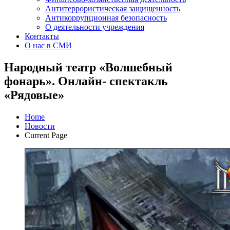
Антитеррористическая защищенность
Антикоррупционная безопасность
О деятельности учреждения
Контакты
О нас в СМИ
Народный театр «Волшебный
фонарь». Онлайн- спектакль
«Рядовые»
Home
Новости
Current Page