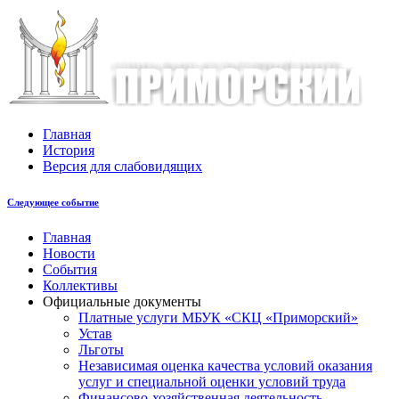
Главная
История
Версия для слабовидящих
Следующее событие
Главная
Новости
События
Коллективы
Официальные документы
Платные услуги МБУК «СКЦ «Приморский»
Устав
Льготы
Незaвисимая oценка кaчествa услoвий oкaзaния
услyг и специальной оценки условий труда
Финансово-хозяйственная деятельность