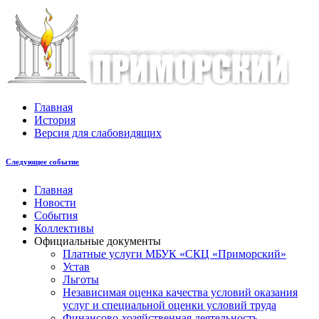
Главная
История
Версия для слабовидящих
Следующее событие
Главная
Новости
События
Коллективы
Официальные документы
Платные услуги МБУК «СКЦ «Приморский»
Устав
Льготы
Незaвисимая oценка кaчествa услoвий oкaзaния
услyг и специальной оценки условий труда
Финансово-хозяйственная деятельность