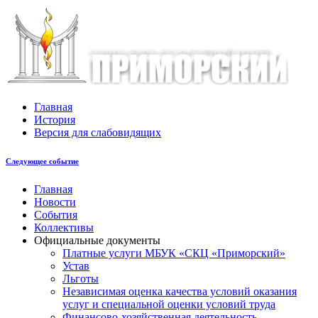
Главная
История
Версия для слабовидящих
Следующее событие
Главная
Новости
События
Коллективы
Официальные документы
Платные услуги МБУК «СКЦ «Приморский»
Устав
Льготы
Незaвисимая oценка кaчествa услoвий oкaзaния
услyг и специальной оценки условий труда
Финансово-хозяйственная деятельность