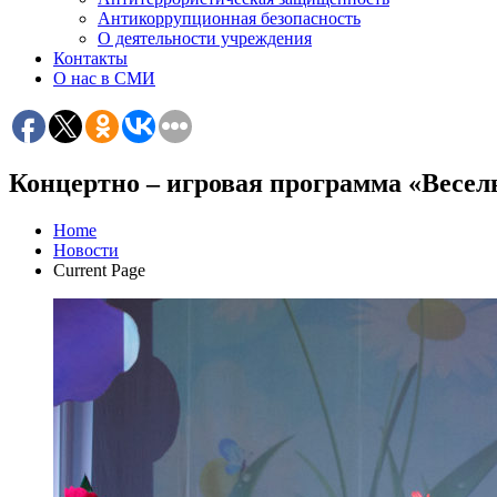
Антикоррупционная безопасность
О деятельности учреждения
Контакты
О нас в СМИ
Концертно – игровая программа «Весе
Home
Новости
Current Page