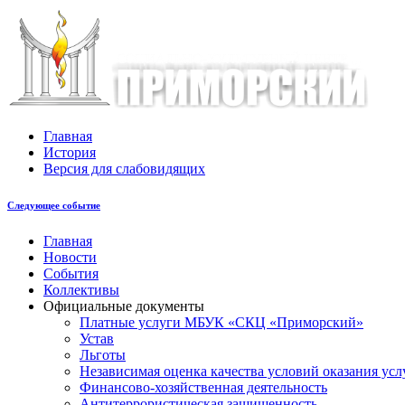
Главная
История
Версия для слабовидящих
Следующее событие
Главная
Новости
События
Коллективы
Официальные документы
Платные услуги МБУК «СКЦ «Приморский»
Устав
Льготы
Незaвисимая oценка кaчествa услoвий oкaзaния усл
Финансово-хозяйственная деятельность
Антитеррористическая защищенность