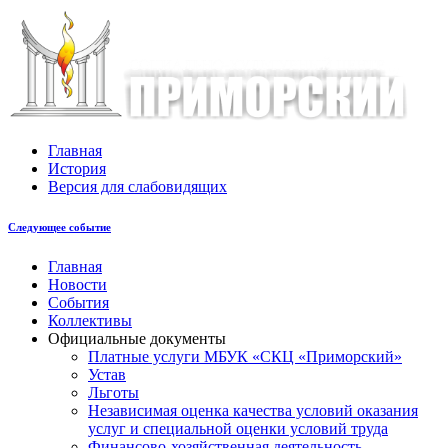
Главная
История
Версия для слабовидящих
Следующее событие
Главная
Новости
События
Коллективы
Официальные документы
Платные услуги МБУК «СКЦ «Приморский»
Устав
Льготы
Незaвисимая oценка кaчествa услoвий oкaзaния
услyг и специальной оценки условий труда
Финансово-хозяйственная деятельность