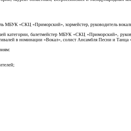
ь МБУК «СКЦ «Приморский», хормейстер, руководитель вокаль
шей категории, балетмейстер МБУК «СКЦ «Приморский», руко
тивалей в номинации «Вокал», солист Ансамбля Песни и Танц
риям:
ителей;