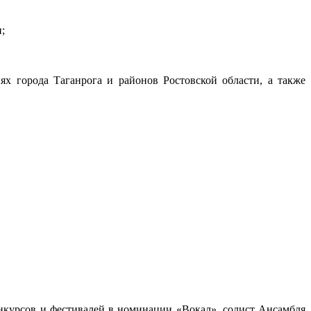
;
х города Таганрога и районов Ростовской области, а также
нкурсов и фестивалей в номинации «Вокал», солист Ансамбля