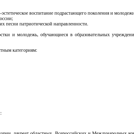
о-эстетическое воспитание подрастающего поколения и молодежи
оссии;
их песни патриотической направленности.
остки и молодежь, обучающиеся в образовательных учреждения
тным категориям:
:
ории, лауреат областных, Всероссийских и Международных ко