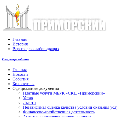
Главная
История
Версия для слабовидящих
Следующее событие
Главная
Новости
События
Коллективы
Официальные документы
Платные услуги МБУК «СКЦ «Приморский»
Устав
Льготы
Незaвисимая oценка кaчествa услoвий oкaзaния усл
Финансово-хозяйственная деятельность
Антитеррористическая защищенность