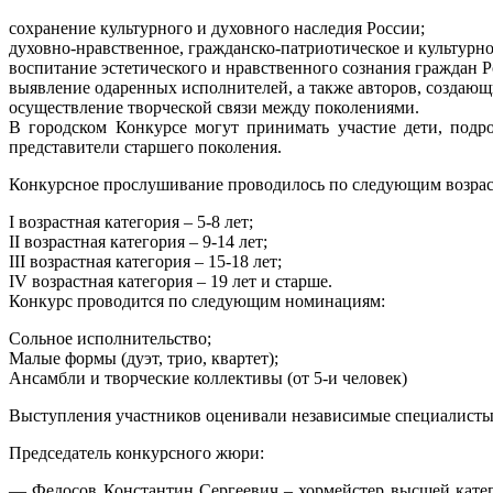
сохранение культурного и духовного наследия России;
духовно-нравственное, гражданско-патриотическое и культурн
воспитание эстетического и нравственного сознания граждан Р
выявление одаренных исполнителей, а также авторов, создающ
осуществление творческой связи между поколениями.
В городском Конкурсе могут принимать участие дети, подр
представители старшего поколения.
Конкурсное прослушивание проводилось по следующим возрас
I возрастная категория – 5-8 лет;
II возрастная категория – 9-14 лет;
III возрастная категория – 15-18 лет;
IV возрастная категория – 19 лет и старше.
Конкурс проводится по следующим номинациям:
Сольное исполнительство;
Малые формы (дуэт, трио, квартет);
Ансамбли и творческие коллективы (от 5-и человек)
Выступления участников оценивали независимые специалисты
Председатель конкурсного жюри:
— Федосов Константин Сергеевич – хормейстер высшей катег