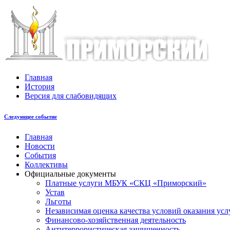
Главная
История
Версия для слабовидящих
Следующее событие
Главная
Новости
События
Коллективы
Официальные документы
Платные услуги МБУК «СКЦ «Приморский»
Устав
Льготы
Незaвисимая oценка кaчествa услoвий oкaзaния усл
Финансово-хозяйственная деятельность
Антитеррористическая защищенность