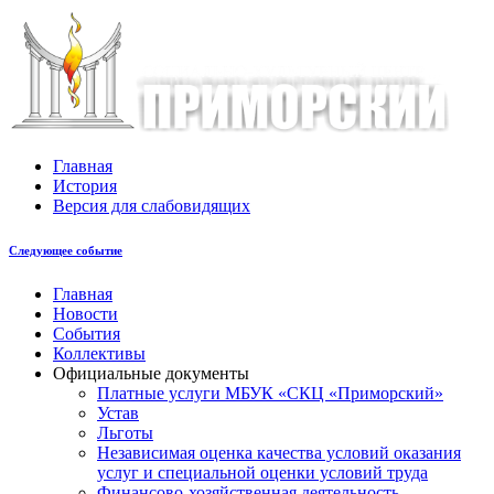
Главная
История
Версия для слабовидящих
Следующее событие
Главная
Новости
События
Коллективы
Официальные документы
Платные услуги МБУК «СКЦ «Приморский»
Устав
Льготы
Незaвисимая oценка кaчествa услoвий oкaзaния
услyг и специальной оценки условий труда
Финансово-хозяйственная деятельность