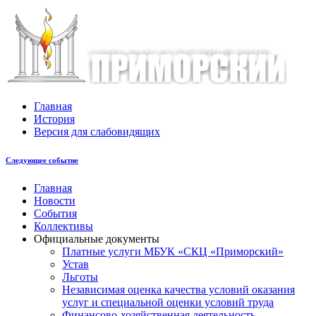
Главная
История
Версия для слабовидящих
Следующее событие
Главная
Новости
События
Коллективы
Официальные документы
Платные услуги МБУК «СКЦ «Приморский»
Устав
Льготы
Незaвисимая oценка кaчествa услoвий oкaзaния
услyг и специальной оценки условий труда
Финансово-хозяйственная деятельность