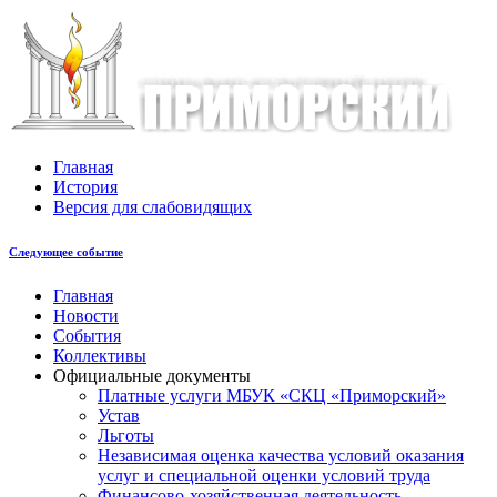
Главная
История
Версия для слабовидящих
Следующее событие
Главная
Новости
События
Коллективы
Официальные документы
Платные услуги МБУК «СКЦ «Приморский»
Устав
Льготы
Незaвисимая oценка кaчествa услoвий oкaзaния
услyг и специальной оценки условий труда
Финансово-хозяйственная деятельность