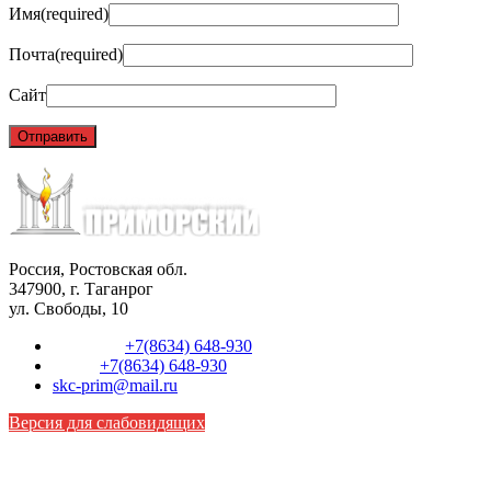
Имя
(required)
Почта
(required)
Сайт
Россия, Ростовская обл.
347900, г. Таганрог
ул. Свободы, 10
Телефон:
+7(8634) 648-930
Факс:
+7(8634) 648-930
skc-prim@mail.ru
Версия для слабовидящих