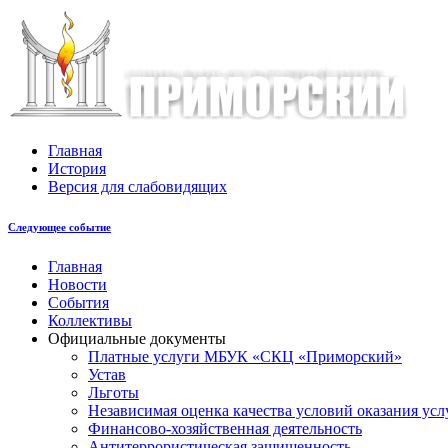
Главная
История
Версия для слабовидящих
Следующее событие
Главная
Новости
События
Коллективы
Официальные документы
Платные услуги МБУК «СКЦ «Приморский»
Устав
Льготы
Незaвисимая oценка кaчествa услoвий oкaзaния усл
Финансово-хозяйственная деятельность
Антитеррористическая защищенность