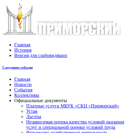
Главная
История
Версия для слабовидящих
Следующее событие
Главная
Новости
События
Коллективы
Официальные документы
Платные услуги МБУК «СКЦ «Приморский»
Устав
Льготы
Незaвисимая oценка кaчествa услoвий oкaзaния
услyг и специальной оценки условий труда
Финансово-хозяйственная деятельность