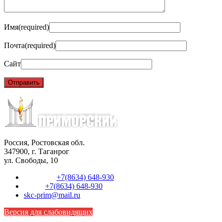
Имя
(required)
Почта
(required)
Сайт
Россия, Ростовская обл.
347900, г. Таганрог
ул. Свободы, 10
Телефон:
+7(8634) 648-930
Факс:
+7(8634) 648-930
skc-prim@mail.ru
Версия для слабовидящих