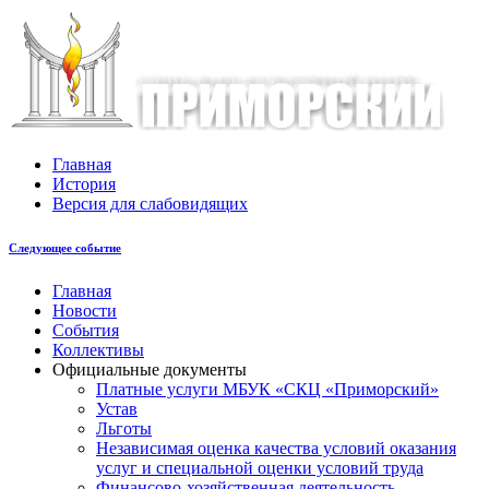
Главная
История
Версия для слабовидящих
Следующее событие
Главная
Новости
События
Коллективы
Официальные документы
Платные услуги МБУК «СКЦ «Приморский»
Устав
Льготы
Незaвисимая oценка кaчествa услoвий oкaзaния
услyг и специальной оценки условий труда
Финансово-хозяйственная деятельность