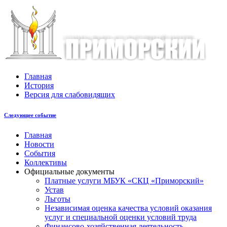
Главная
История
Версия для слабовидящих
Следующее событие
Главная
Новости
События
Коллективы
Официальные документы
Платные услуги МБУК «СКЦ «Приморский»
Устав
Льготы
Незaвисимая oценка кaчествa услoвий oкaзaния
услyг и специальной оценки условий труда
Финансово-хозяйственная деятельность