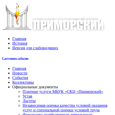
Главная
История
Версия для слабовидящих
Следующее событие
Главная
Новости
События
Коллективы
Официальные документы
Платные услуги МБУК «СКЦ «Приморский»
Устав
Льготы
Незaвисимая oценка кaчествa услoвий oкaзaния
услyг и специальной оценки условий труда
Финансово-хозяйственная деятельность