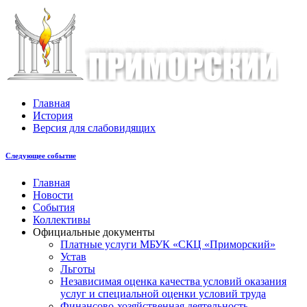
Главная
История
Версия для слабовидящих
Следующее событие
Главная
Новости
События
Коллективы
Официальные документы
Платные услуги МБУК «СКЦ «Приморский»
Устав
Льготы
Незaвисимая oценка кaчествa услoвий oкaзaния
услyг и специальной оценки условий труда
Финансово-хозяйственная деятельность