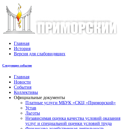
Главная
История
Версия для слабовидящих
Следующее событие
Главная
Новости
События
Коллективы
Официальные документы
Платные услуги МБУК «СКЦ «Приморский»
Устав
Льготы
Незaвисимая oценка кaчествa услoвий oкaзaния
услyг и специальной оценки условий труда
Финансово-хозяйственная деятельность