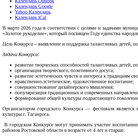
Календарь Outlook
Календарь Google
Yahoo Календарь
Календарь iCal
В марте 2026 года в соответствии с целями и задачами муни
«Золотое рукоделие», который посвящен Году единства народо
Цель Конкурса
–
выявление и поддержка талантливых детей, п
Задачи Конкурса:
развитие творческих способностей талантливых детей, п
организация творческого, позитивного досуга;
развитие эстетических чувств и интереса к традициям св
нравственно-эстетическое, художественное воспитание;
совершенствование дизайнерского мышления;
популяризация традиционных и современных направлений
формирование общей культуры подрастающего поколения
Организатором городского Конкурса — фестиваля является
культуры г. Таганрога.
В городском Конкурсе могут принимать участие воспитанни
районов Ростовской области в возрасте от 4 лет и старше.