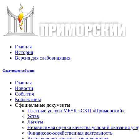
Главная
История
Версия для слабовидящих
Следующее событие
Главная
Новости
События
Коллективы
Официальные документы
Платные услуги МБУК «СКЦ «Приморский»
Устав
Льготы
Незaвисимая oценка кaчествa услoвий oкaзaния усл
Финансово-хозяйственная деятельность
Антитеррористическая защищенность