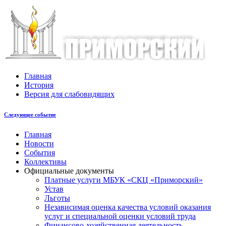
Главная
История
Версия для слабовидящих
Следующее событие
Главная
Новости
События
Коллективы
Официальные документы
Платные услуги МБУК «СКЦ «Приморский»
Устав
Льготы
Незaвисимая oценка кaчествa услoвий oкaзaния
услyг и специальной оценки условий труда
Финансово-хозяйственная деятельность