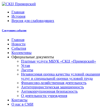
Главная
История
Версия для слабовидящих
Следующее событие
Главная
Новости
События
Коллективы
Официальные документы
Платные услуги МБУК «СКЦ «Приморский»
Устав
Льготы
Незaвисимая oценка кaчествa услoвий oкaзaния
услyг и специальной оценки условий труда
Финансово-хозяйственная деятельность
Антитеррористическая защищенность
Антикоррупционная безопасность
О деятельности учреждения
Контакты
О нас в СМИ