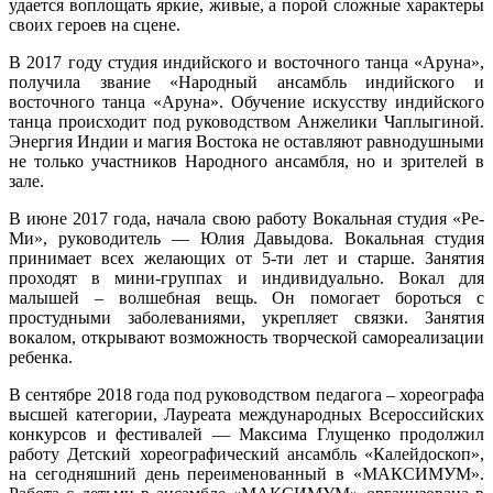
удается воплощать яркие, живые, а порой сложные характеры
своих героев на сцене.
В 2017 году студия индийского и восточного танца «Аруна»,
получила звание «Народный ансамбль индийского и
восточного танца «Аруна». Обучение искусству индийского
танца происходит под руководством Анжелики Чаплыгиной.
Энергия Индии и магия Востока не оставляют равнодушными
не только участников Народного ансамбля, но и зрителей в
зале.
В июне 2017 года, начала свою работу Вокальная студия «Ре-
Ми», руководитель — Юлия Давыдова. Вокальная студия
принимает всех желающих от 5-ти лет и старше. Занятия
проходят в мини-группах и индивидуально. Вокал для
малышей – волшебная вещь. Он помогает бороться с
простудными заболеваниями, укрепляет связки. Занятия
вокалом, открывают возможность творческой самореализации
ребенка.
В сентябре 2018 года под руководством педагога – хореографа
высшей категории, Лауреата международных Всероссийских
конкурсов и фестивалей — Максима Глущенко продолжил
работу Детский хореографический ансамбль «Калейдоскоп»,
на сегодняшний день переименованный в «МАКСИМУМ».