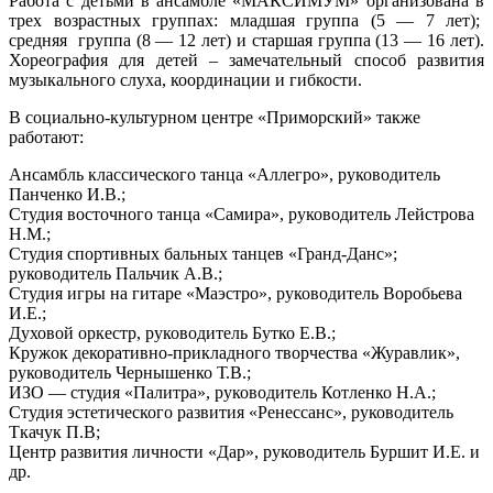
Работа с детьми в ансамбле «МАКСИМУМ» организована в
трех возрастных группах: младшая группа (5 — 7 лет);
средняя группа (8 — 12 лет) и старшая группа (13 — 16 лет).
Хореография для детей – замечательный способ развития
музыкального слуха, координации и гибкости.
В социально-культурном центре «Приморский» также
работают:
Ансамбль классического танца «Аллегро», руководитель
Панченко И.В.;
Студия восточного танца «Самира», руководитель Лейстрова
Н.М.;
Студия спортивных бальных танцев «Гранд-Данс»;
руководитель Пальчик А.В.;
Студия игры на гитаре «Маэстро», руководитель Воробьева
И.Е.;
Духовой оркестр, руководитель Бутко Е.В.;
Кружок декоративно-прикладного творчества «Журавлик»,
руководитель Чернышенко Т.В.;
ИЗО — студия «Палитра», руководитель Котленко Н.А.;
Студия эстетического развития «Ренессанс», руководитель
Ткачук П.В;
Центр развития личности «Дар», руководитель Буршит И.Е. и
др.